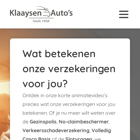
Wat betekenen
onze verzekeringen
voor jou?
Ontdek in onze korte animatievideo’s
precies wat onze verzekeringen voor jou
betekenen. Of je nu meer wilt weten over
de
Gezinspolis
,
No-claimbeschermer
,
Verkeersschadeverzekering
,
Volledig
Casco Basis
of de
Slotvragen
: we