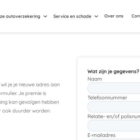
Over ons
Con
ze autoverzekering
Service en schade
Wat zijn je gegevens?
Naam
 wil je je nieuwe adres aan
mulier. Je premie is
Telefoonnummer
iging kan gevolgen hebben
r ook duurder worden.
Relatie- en/of polisn
E-mailadres