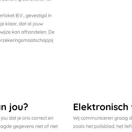
rloket B.V.
, gevestigd in
e klaar, dat al jouw
wijze kan afhandelen. De
verzekeringsmaatschappij
n jou?
Elektronisch
 jou dat je ons correct en
Wij communiceren graag di
agde gegevens niet of niet
zoals het polisblad, het lie