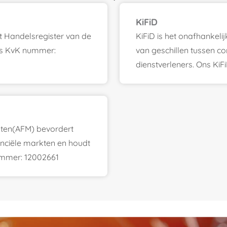
KiFiD
et Handelsregister van de
KiFiD is het onafhankeli
s KvK nummer:
van geschillen tussen c
dienstverleners. Ons Ki
rkten(AFM) bevordert
anciële markten en houdt
ummer: 12002661