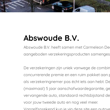
Abswoude B.V.
Abswoude B.V. heeft samen met Carmeleon Dea
aangeboden verzekeringsproducten samenges
De verzekeringen zijn uniek vanwege de combin
concurrerende premie en een ruim pakket aan 
als verzekeringnemer pas écht iets aan hebt. D
(maximaal) 5 jaar aanschafwaardegarantie, gee
vervangende auto, standaard rechtsbijstand dek
voor jouw tweede auto en nog veel meer.
Vanzelfsprekend kun je via deze site een auto