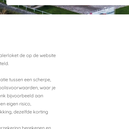
lerloket de op de website
teld.
atie tussen een scherpe,
polisvoorwaarden, waar je
enk bijvoorbeeld aan
n eigen risico,
king, dezelfde korting
verzekering berekenen en