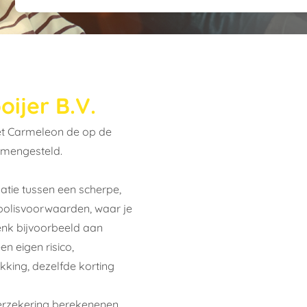
oijer B.V.
met Carmeleon de op de
amengesteld.
atie tussen een scherpe,
polisvoorwaarden, waar je
enk bijvoorbeeld aan
n eigen risico,
king, dezelfde korting
verzekering berekenenen