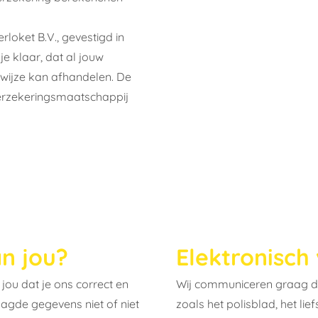
rloket B.V.
, gevestigd in
e klaar, dat al jouw
wijze kan afhandelen. De
verzekeringsmaatschappij
n jou?
Elektronisch
 jou dat je ons correct en
Wij communiceren graag di
agde gegevens niet of niet
zoals het polisblad, het lie