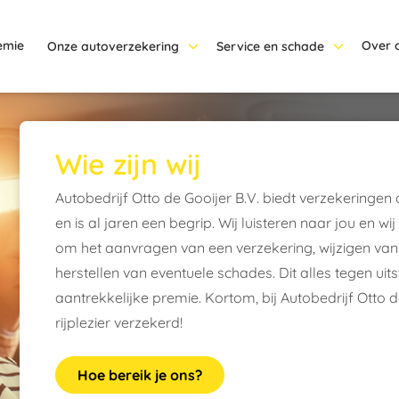
emie
Over 
Onze autoverzekering
Service en schade
Wie zijn wij
Autobedrijf Otto de Gooijer B.V. biedt verzekeringe
en is al jaren een begrip. Wij luisteren naar jou en w
om het aanvragen van een verzekering, wijzigen va
herstellen van eventuele schades. Dit alles tegen u
aantrekkelijke premie. Kortom, bij Autobedrijf Otto 
rijplezier verzekerd!
Hoe bereik je ons?