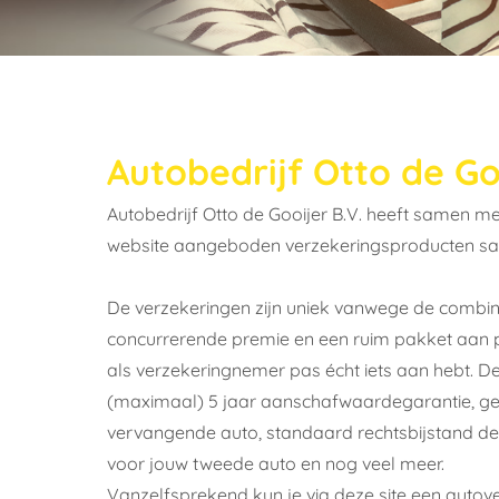
Autobedrijf Otto de Go
Autobedrijf Otto de Gooijer B.V. heeft samen 
website aangeboden verzekeringsproducten s
De verzekeringen zijn uniek vanwege de combin
concurrerende premie en een ruim pakket aan 
als verzekeringnemer pas écht iets aan hebt. D
(maximaal) 5 jaar aanschafwaardegarantie, gee
vervangende auto, standaard rechtsbijstand dek
voor jouw tweede auto en nog veel meer.
Vanzelfsprekend kun je via deze site een auto