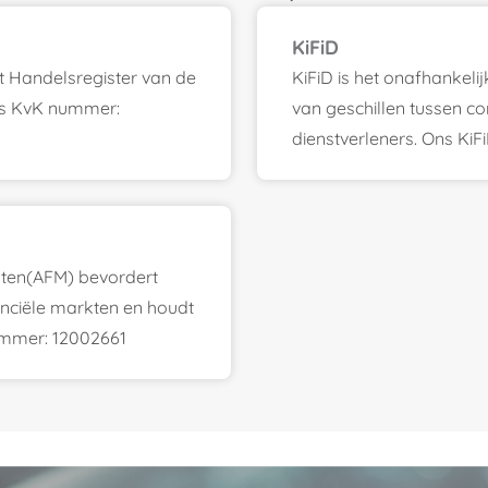
KiFiD
et Handelsregister van de
KiFiD is het onafhankeli
s KvK nummer:
van geschillen tussen c
dienstverleners. Ons Ki
rkten(AFM) bevordert
anciële markten en houdt
ummer: 12002661