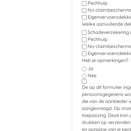
Pechhulp
No-claimbeschermer
Eigenvervoersdekkin
Welke aanvullende dekk
Schadeverzekering i
Pechhulp
No-claimbescherm
Eigenvervoersdekki
Heb je opmerkingen?
Ja
Nee
De op dit formulier in
persoonsgegevens wor
die van de aanbieder w
aangevraagd. Op onze 
toepassing. Deze kan j
drukken op verzenden
en opname van je pers