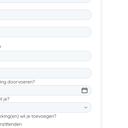
?
iging doorvoeren?
l je?
king(en) wil je toevoegen?
nzittenden