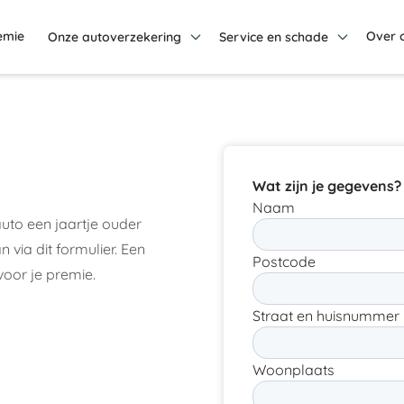
emie
Over 
Onze autoverzekering
Service en schade
Wat zijn je gegevens?
Naam
 auto een jaartje ouder
via dit formulier. Een
Postcode
oor je premie.
Straat en huisnummer
Woonplaats