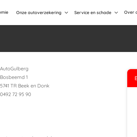
emie
Over 
Onze autoverzekering
Service en schade
AutoGulberg
Bosbeemd 1
5741 TR Beek en Donk
0492 72 95 90