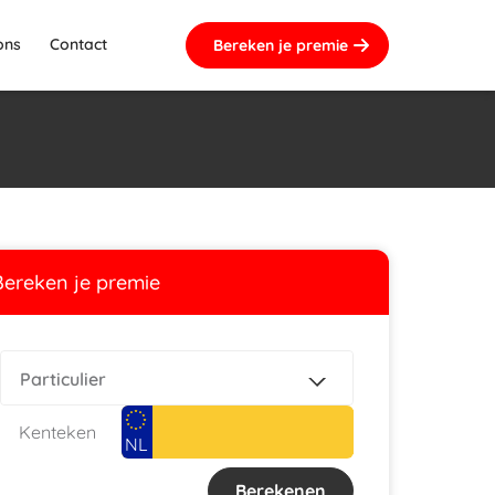
ons
Contact
Bereken je premie
Bereken je premie
Kenteken
NL
De voordelen
Berekenen