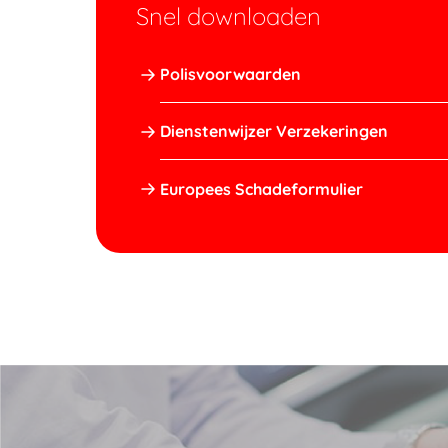
Snel downloaden
Polisvoorwaarden
Dienstenwijzer Verzekeringen
Europees Schadeformulier