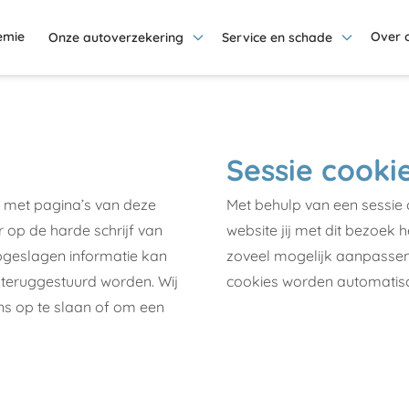
emie
Over 
Onze autoverzekering
Service en schade
Sessie cooki
t met pagina’s van deze
Met behulp van een sessie 
op de harde schrijf van
website jij met dit bezoek
geslagen informatie kan
zoveel mogelijk aanpassen
 teruggestuurd worden. Wij
cookies worden automatisc
ns op te slaan of om een